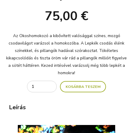
75,00
€
Az Okoshomokozó a kibővített valósággal színes, mozgó
csodavilágot varázsol a homokozóba. A Lepkék csodás élénk
színekkel, és pillangók hadával szórakoztat. Tökéletes
kikapcsolódás és tiszta öröm vár rád a pillangók millióit figyelve
a sötét háttéren. Kezed intésével varázsolj még több lepkét a
homokra!
Quantity
KOSÁRBA TESZEM
Leírás
Videólejátszó