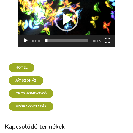
00:00
01:05
HOTEL
JÁTSZÓHÁZ
OKOSHOMOKOZÓ
SZÓRAKOZTATÁS
Kapcsolódó termékek