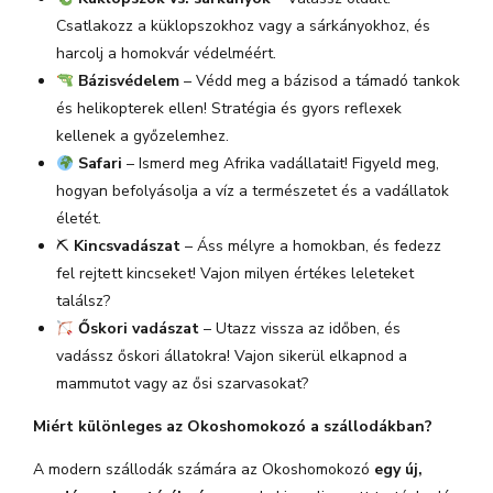
Csatlakozz a küklopszokhoz vagy a sárkányokhoz, és
harcolj a homokvár védelméért.
Bázisvédelem
– Védd meg a bázisod a támadó tankok
és helikopterek ellen! Stratégia és gyors reflexek
kellenek a győzelemhez.
Safari
– Ismerd meg Afrika vadállatait! Figyeld meg,
hogyan befolyásolja a víz a természetet és a vadállatok
életét.
⛏
Kincsvadászat
– Áss mélyre a homokban, és fedezz
fel rejtett kincseket! Vajon milyen értékes leleteket
találsz?
Őskori vadászat
– Utazz vissza az időben, és
vadássz őskori állatokra! Vajon sikerül elkapnod a
mammutot vagy az ősi szarvasokat?
Miért különleges az Okoshomokozó a szállodákban?
A modern szállodák számára az Okoshomokozó
egy új,