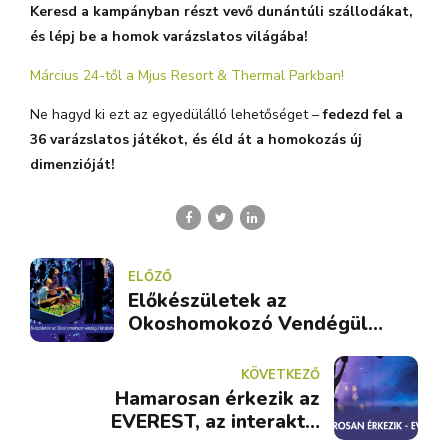
Keresd a kampányban részt vevő dunántúli szállodákat,
és lépj be a homok varázslatos világába!
Március 24-től a Mjus Resort & Thermal Parkban!
Ne hagyd ki ezt az egyedülálló lehetőséget –
fedezd fel a
36 varázslatos játékot, és éld át a homokozás új
dimenzióját!
ELŐZŐ
Előkészületek az
Okoshomokozó Vendégül
Látásához
KÖVETKEZŐ
Hamarosan érkezik az
EVEREST, az interaktív
mászófal