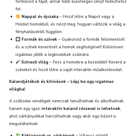
formázod a tájat, annál több különleges lényt fedezhetsz
fel.
Nappal és éjszaka
– Hozd létre a Napot vagy a
Holdat homokból, és nézd meg, hogyan változik a világ a
fényhatásoktól függően.
Formák és színek
– Gyakorold a formák felismerését
és a színek keverését a homok segítségével! Különösen
izgalmas játék a legkisebbek számára.
🖌
Színező világ
– Fess a homokra a kezeiddel! Keverd a
színeket és hozd létre a saját interaktív műalkotásodat.
Kalandjátékok és kihívások – Lépj be egy izgalmas
világba!
A szállodai vendégek nemcsak tanulhatnak és alkothatnak,
hanem egy igazi
interaktív kaland részesei is lehetnek
,
ahol sárkányokkal harcolhatnak vagy akár egy bázist is
megvédhetnek.
Küklopszok vs. sárkányok
– Válassz oldalt!