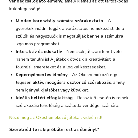
vendégcsalogató élmény
, amely kiemeli az ott tartózkodás
különlegességét.
Minden korosztály számára szórakoztató
– A
gyerekek imádni fogják a varázslatos homokozást, de a
szülők és nagyszülők is megtalálják benne a számukra
izgalmas programokat.
Interaktív és edukatív
– Nemcsak játszani lehet vele,
hanem tanulni is! A játékok ötvözik a kreativitást, a
földrajzi ismereteket és a logikai készségeket.
Képernyőmentes élmény
– Az Okoshomokozó egy
teljesen
aktív, mozgásra ösztönző szórakozás
, amely
nem igényel kijelzőket vagy kütyüket.
Ideális beltéri elfoglaltság
– Rossz idő esetén is remek
szórakozási lehetőség a szálloda vendégei számára.
Nézd meg az Okoshomokozó játékait videón itt
!
Szeretnéd te is kipróbálni ezt az élményt?