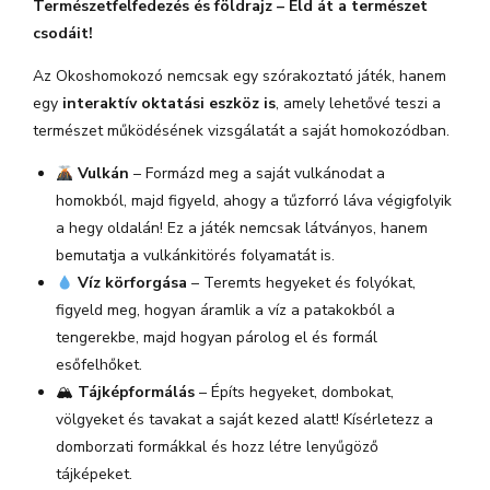
Természetfelfedezés és földrajz – Éld át a természet
csodáit!
Az Okoshomokozó nemcsak egy szórakoztató játék, hanem
egy
interaktív oktatási eszköz is
, amely lehetővé teszi a
természet működésének vizsgálatát a saját homokozódban.
Vulkán
– Formázd meg a saját vulkánodat a
homokból, majd figyeld, ahogy a tűzforró láva végigfolyik
a hegy oldalán! Ez a játék nemcsak látványos, hanem
bemutatja a vulkánkitörés folyamatát is.
Víz körforgása
– Teremts hegyeket és folyókat,
figyeld meg, hogyan áramlik a víz a patakokból a
tengerekbe, majd hogyan párolog el és formál
esőfelhőket.
🏔
Tájképformálás
– Építs hegyeket, dombokat,
völgyeket és tavakat a saját kezed alatt! Kísérletezz a
domborzati formákkal és hozz létre lenyűgöző
tájképeket.