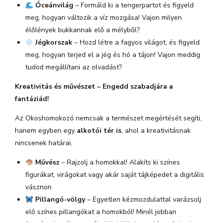
Óceánvilág
– Formáld ki a tengerpartot és figyeld
meg, hogyan változik a víz mozgása! Vajon milyen
élőlények bukkannak elő a mélyből?
Jégkorszak
– Hozd létre a fagyos világot, és figyeld
meg, hogyan terjed el a jég és hó a tájon! Vajon meddig
tudod megállítani az olvadást?
Kreativitás és művészet – Engedd szabadjára a
fantáziád!
Az Okoshomokozó nemcsak a természet megértését segíti,
hanem egyben egy
alkotói tér is
, ahol a kreativitásnak
nincsenek határai.
Művész
– Rajzolj a homokkal! Alakíts ki színes
figurákat, virágokat vagy akár saját tájképedet a digitális
vásznon.
Pillangó-völgy
– Egyetlen kézmozdulattal varázsolj
elő színes pillangókat a homokból! Minél jobban