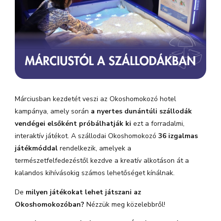
Márciusban kezdetét veszi az Okoshomokozó hotel
kampánya, amely során
a nyertes dunántúli szállodák
vendégei elsőként próbálhatják ki
ezt a forradalmi,
interaktív játékot. A szállodai Okoshomokozó
36 izgalmas
játékmóddal
rendelkezik, amelyek a
természetfelfedezéstől kezdve a kreatív alkotáson át a
kalandos kihívásokig számos lehetőséget kínálnak.
De
milyen játékokat lehet játszani az
Okoshomokozóban?
Nézzük meg közelebbről!