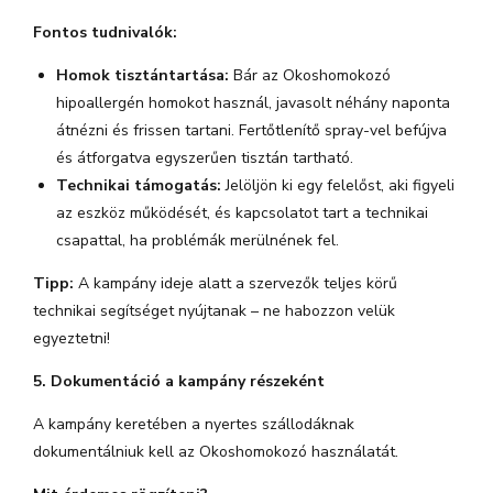
Fontos tudnivalók:
Homok tisztántartása:
Bár az Okoshomokozó
hipoallergén homokot használ, javasolt néhány naponta
átnézni és frissen tartani. Fertőtlenítő spray-vel befújva
és átforgatva egyszerűen tisztán tartható.
Technikai támogatás:
Jelöljön ki egy felelőst, aki figyeli
az eszköz működését, és kapcsolatot tart a technikai
csapattal, ha problémák merülnének fel.
Tipp:
A kampány ideje alatt a szervezők teljes körű
technikai segítséget nyújtanak – ne habozzon velük
egyeztetni!
5. Dokumentáció a kampány részeként
A kampány keretében a nyertes szállodáknak
dokumentálniuk kell az Okoshomokozó használatát.