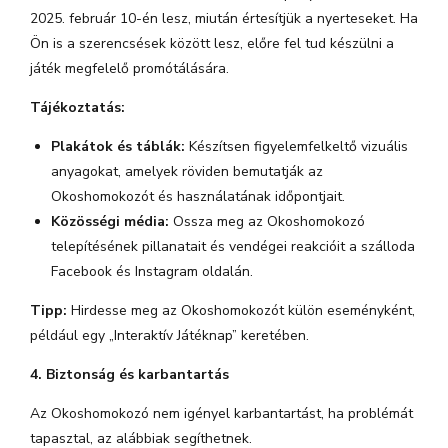
2025. február 10-én lesz, miután értesítjük a nyerteseket. Ha
Ön is a szerencsések között lesz, előre fel tud készülni a
játék megfelelő promótálására.
Tájékoztatás:
Plakátok és táblák:
Készítsen figyelemfelkeltő vizuális
anyagokat, amelyek röviden bemutatják az
Okoshomokozót és használatának időpontjait.
Közösségi média:
Ossza meg az Okoshomokozó
telepítésének pillanatait és vendégei reakcióit a szálloda
Facebook és Instagram oldalán.
Tipp:
Hirdesse meg az Okoshomokozót külön eseményként,
például egy „Interaktív Játéknap” keretében.
4. Biztonság és karbantartás
Az Okoshomokozó nem igényel karbantartást, ha problémát
tapasztal, az alábbiak segíthetnek.