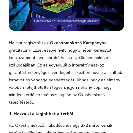
Ha már regisztrált az
Okoshomokozó Kampányba
,
gratulálunk! Ezzel esélye nyílt, hogy 3 héten keresztül
kockázatmentesen kipróbálhassa az Okoshomokozót
szállodájában. Ez az egyedülálló interaktív eszköz
garantáltan lenyűgözi vendégeit, miközben növeli a szálloda
hírnevét és vendégelégedettségét. Ahhoz, hogy az élmény
valóban felejthetetlen legyen, jöjjön néhány tipp, hogy
minden kérdésére választ kapjon az Okoshomkozó
telepítéséről.
1. Hozza ki a legjobbat a térből
Az Okoshomokozó működéséhez egy
2×2 méteres sík
terület
szükséges, de érdemes átgondolni, hogyan