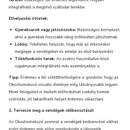
integrálható a meglévő szállodai terekbe.
Elhelyezési ötletek:
Gyereksarok vagy játszószoba:
Biztonságos környezet,
ahol a gyerekek hosszabb ideig önfeledten játszhatnak.
Lobby:
Tökéletes helyszín, hogy már az érkezéskor
meglepje a vendégeket és emelje az első benyomást.
Többfunkciós terek:
Az eszköz használaton kívül
rugalmasan integrálható más eseményekbe is.
Tipp:
Érdemes a tér sötétíthetőségére is gondolni, hogy az
Okoshomokozó vizuális élménye még látványosabb legyen.
Mivel felügyelet is mellett előfordulhat csekély homok
szóródás, jól takarítható helyet érdemes választani.
2. Tervezze meg a vendégek időbeosztását
Az Okoshomokozó azonnal a vendégek kedvencévé válhat,
ezért érdemes már előre gondoskodni a látogatók