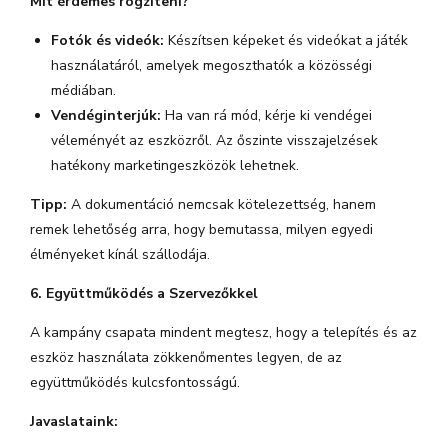
Mit érdemes rögzíteni?
Fotók és videók:
Készítsen képeket és videókat a játék
használatáról, amelyek megoszthatók a közösségi
médiában.
Vendéginterjúk:
Ha van rá mód, kérje ki vendégei
véleményét az eszközről. Az őszinte visszajelzések
hatékony marketingeszközök lehetnek.
Tipp:
A dokumentáció nemcsak kötelezettség, hanem
remek lehetőség arra, hogy bemutassa, milyen egyedi
élményeket kínál szállodája.
6. Együttműködés a Szervezőkkel
A kampány csapata mindent megtesz, hogy a telepítés és az
eszköz használata zökkenőmentes legyen, de az
együttműködés kulcsfontosságú.
Javaslataink: