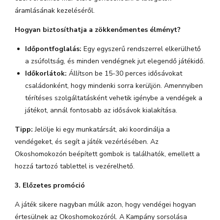
áramlásának kezeléséről.
Hogyan biztosíthatja a zökkenőmentes élményt?
Időpontfoglalás:
Egy egyszerű rendszerrel elkerülhető
a zsúfoltság, és minden vendégnek jut elegendő játékidő.
Időkorlátok:
Állítson be 15-30 perces idősávokat
családonként, hogy mindenki sorra kerüljön. Amennyiben
térítéses szolgáltatásként vehetik igénybe a vendégek a
játékot, annál fontosabb az idősávok kialakítása.
Tipp:
Jelölje ki egy munkatársát, aki koordinálja a
vendégeket, és segít a játék vezérlésében. Az
Okoshomokozón beépített gombok is találhatók, emellett a
hozzá tartozó tablettel is vezérelhető.
3. Előzetes promóció
A játék sikere nagyban múlik azon, hogy vendégei hogyan
értesülnek az Okoshomokozóról. A Kampány sorsolása